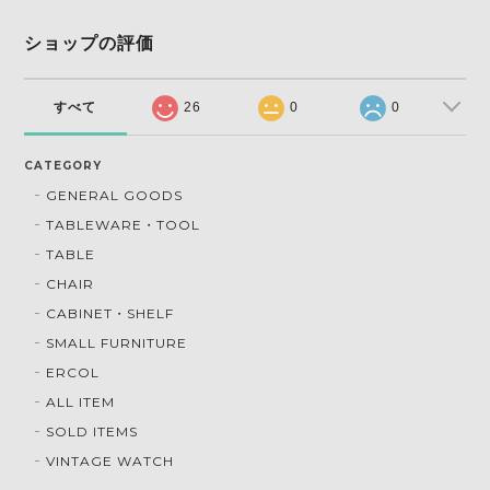
ショップの評価
すべて
26
0
0
CATEGORY
GENERAL GOODS
TABLEWARE・TOOL
TABLE
CHAIR
CABINET・SHELF
SMALL FURNITURE
ERCOL
ALL ITEM
SOLD ITEMS
VINTAGE WATCH