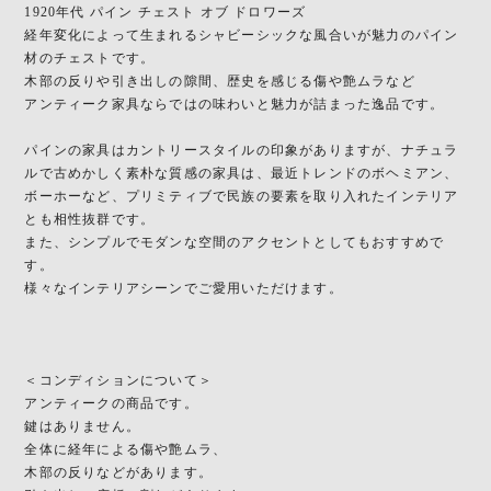
1920年代 パイン チェスト オブ ドロワーズ
経年変化によって生まれるシャビーシックな風合いが魅力のパイン
材のチェストです。
木部の反りや引き出しの隙間、歴史を感じる傷や艶ムラなど
アンティーク家具ならではの味わいと魅力が詰まった逸品です。
パインの家具はカントリースタイルの印象がありますが、ナチュラ
ルで古めかしく素朴な質感の家具は、最近トレンドのボヘミアン、
ボーホーなど、プリミティブで民族の要素を取り入れたインテリア
とも相性抜群です。
また、シンプルでモダンな空間のアクセントとしてもおすすめで
す。
様々なインテリアシーンでご愛用いただけます。
＜コンディションについて＞
アンティークの商品です。
鍵はありません。
全体に経年による傷や艶ムラ、
木部の反りなどがあります。