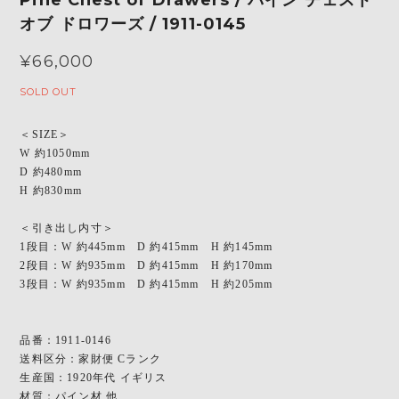
オブ ドロワーズ / 1911-0145
¥66,000
SOLD OUT
＜SIZE＞
W 約1050mm
D 約480mm
H 約830mm
＜引き出し内寸＞
1段目：W 約445mm D 約415mm H 約145mm
2段目：W 約935mm D 約415mm H 約170mm
3段目：W 約935mm D 約415mm H 約205mm
品番：1911-0146
送料区分：家財便 Cランク
生産国：1920年代 イギリス
材質：パイン材 他