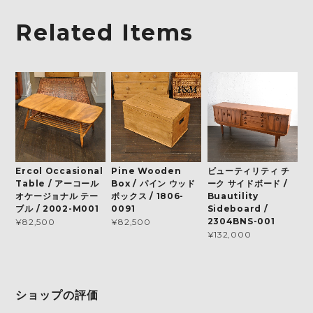
Related Items
Ercol Occasional
Pine Wooden
ビューティリティ チ
Table / アーコール
Box / パイン ウッド
ーク サイドボード /
オケージョナル テー
ボックス / 1806-
Buautility
ブル / 2002-M001
0091
Sideboard /
2304BNS-001
¥82,500
¥82,500
¥132,000
ショップの評価