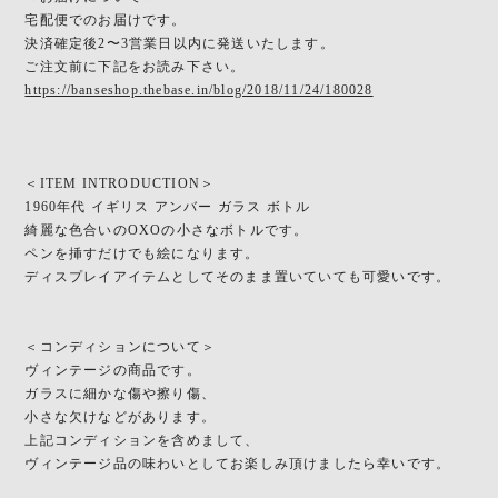
宅配便でのお届けです。
決済確定後2〜3営業日以内に発送いたします。
ご注文前に下記をお読み下さい。
https://banseshop.thebase.in/blog/2018/11/24/180028
＜ITEM INTRODUCTION＞
1960年代 イギリス アンバー ガラス ボトル
綺麗な色合いのOXOの小さなボトルです。
ペンを挿すだけでも絵になります。
ディスプレイアイテムとしてそのまま置いていても可愛いです。
＜コンディションについて＞
ヴィンテージの商品です。
ガラスに細かな傷や擦り傷、
小さな欠けなどがあります。
上記コンディションを含めまして、
ヴィンテージ品の味わいとしてお楽しみ頂けましたら幸いです。