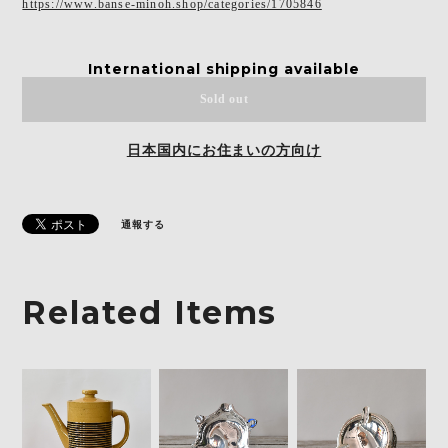
https://www.banse-minoh.shop/categories/1705846
International shipping available
Sold out
日本国内にお住まいの方向け
通報する
Related Items