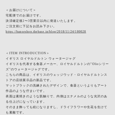
＜お届けについて＞
宅配便でのお届けです。
決済確定後2〜3営業日以内に発送いたします。
ご注文前に下記をお読み下さい。
https://banseshop.thebase.in/blog/2018/11/24/180028
＜ITEM INTRODUCTION＞
イギリス ロイヤルドルトン ウォータージャグ
イギリスを代表する食器メーカー、ロイヤルドルトンの"Olioシリー
ズ"のウォータージャグです。
こちらの商品は、イギリスのウェッジウッド・ロイヤルドルトンス
トアの店頭展示品の新品です。
マットブラックの洗練されたデザインで、食器というよりもアート
作品のような佇まいです。
表面は素焼きのような肌触りで、内側はエナメルのような光沢のあ
る仕上げになっています。
そのまま飾っても絵になりますし、ドライフラワーや生花を生けて
も素敵です。