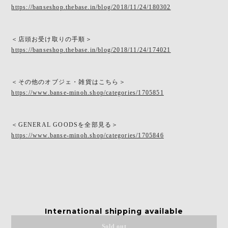
https://banseshop.thebase.in/blog/2018/11/24/180302
＜店頭お受け取りの手順＞
https://banseshop.thebase.in/blog/2018/11/24/174021
＜その他のオブジェ・雑貨はこちら＞
https://www.banse-minoh.shop/categories/1705851
＜GENERAL GOODSを全部見る＞
https://www.banse-minoh.shop/categories/1705846
International shipping available
Sold out