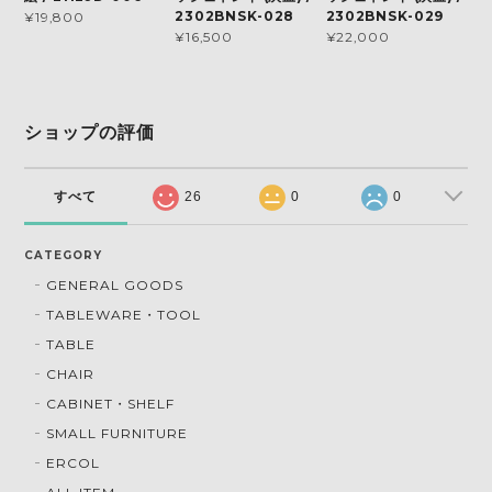
2302BNSK-028
2302BNSK-029
¥19,800
¥16,500
¥22,000
ショップの評価
すべて
26
0
0
CATEGORY
GENERAL GOODS
TABLEWARE・TOOL
TABLE
CHAIR
CABINET・SHELF
SMALL FURNITURE
ERCOL