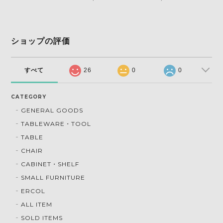
ショップの評価
すべて
26
0
0
CATEGORY
GENERAL GOODS
TABLEWARE・TOOL
TABLE
CHAIR
CABINET・SHELF
SMALL FURNITURE
ERCOL
ALL ITEM
SOLD ITEMS