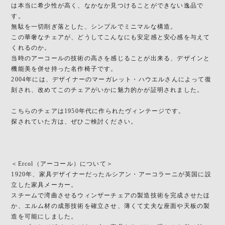
は本当に希少性が高く、なかなか見つけることができない逸品で
す。
無駄を一切削ぎ落とした、シンプルでミニマルな構造。
この華奢なチェアが、どうしてこんなにも安定感と安心感を与えて
くれるのか。
当時のアーコールの技術の高さを感じることが出来る、デザインと
機能美を併せ持った名作椅子です。
2004年には、デザイナーのマーガレット・ハウエルさんによって復
刻され、改めてこのチェアがいかに魅力的かが証明されました。
こちらのチェアは1950年代に作られたヴィンテージです。
探されていた方は、ぜひご検討ください。
＜Ercol（アーコール）について＞
1920年、家具デザイナーだったルシアン・アーコラーニが英国に設
立した家具メーカー。
スチームで湾曲させるウィンザーチェアの製造技術を完成させたほ
か、エルム材の成形技術を確立させ、薄くて丈夫な座面や天板の製
造を可能にしました。