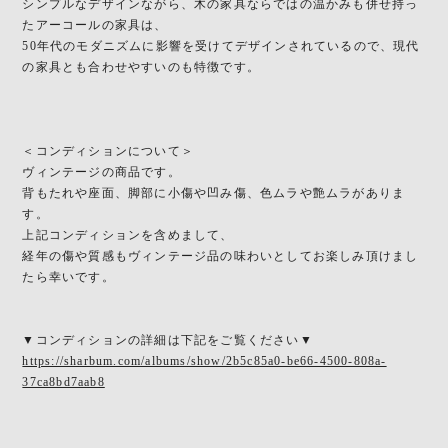
シンプルなデザインながら、木の家具ならではの温かみも併せ持っ
たアーコールの家具は、
50年代のモダニズムに影響を受けてデザインされているので、現代
の家具とも合わせやすいのも特徴です。
＜コンディションについて＞
ヴィンテージの商品です。
背もたれや座面、脚部に小傷や凹み傷、色ムラや艶ムラがありま
す。
上記コンディションを含めまして、
経年の傷や質感もヴィンテージ品の味わいとしてお楽しみ頂けまし
たら幸いです。
▼コンディションの詳細は下記をご覧ください▼
https://sharbum.com/albums/show/2b5c85a0-be66-4500-808a-
37ca8bd7aab8