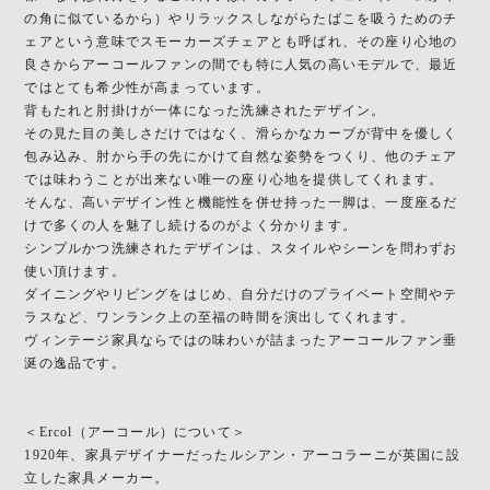
の角に似ているから）やリラックスしながらたばこを吸うためのチ
ェアという意味でスモーカーズチェアとも呼ばれ、その座り心地の
良さからアーコールファンの間でも特に人気の高いモデルで、最近
ではとても希少性が高まっています。
背もたれと肘掛けが一体になった洗練されたデザイン。
その見た目の美しさだけではなく、滑らかなカーブが背中を優しく
包み込み、肘から手の先にかけて自然な姿勢をつくり、他のチェア
では味わうことが出来ない唯一の座り心地を提供してくれます。
そんな、高いデザイン性と機能性を併せ持った一脚は、一度座るだ
けで多くの人を魅了し続けるのがよく分かります。
シンプルかつ洗練されたデザインは、スタイルやシーンを問わずお
使い頂けます。
ダイニングやリビングをはじめ、自分だけのプライベート空間やテ
ラスなど、ワンランク上の至福の時間を演出してくれます。
ヴィンテージ家具ならではの味わいが詰まったアーコールファン垂
涎の逸品です。
＜Ercol（アーコール）について＞
1920年、家具デザイナーだったルシアン・アーコラーニが英国に設
立した家具メーカー。