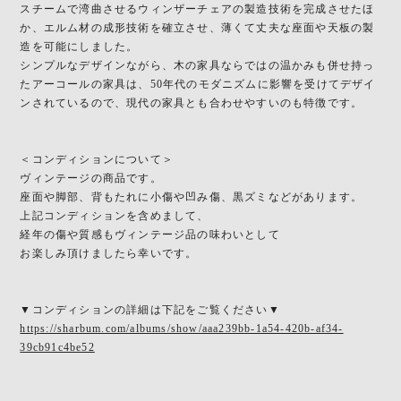
スチームで湾曲させるウィンザーチェアの製造技術を完成させたほ
か、エルム材の成形技術を確立させ、薄くて丈夫な座面や天板の製
造を可能にしました。
シンプルなデザインながら、木の家具ならではの温かみも併せ持っ
たアーコールの家具は、50年代のモダニズムに影響を受けてデザイ
ンされているので、現代の家具とも合わせやすいのも特徴です。
＜コンディションについて＞
ヴィンテージの商品です。
座面や脚部、背もたれに小傷や凹み傷、黒ズミなどがあります。
上記コンディションを含めまして、
経年の傷や質感もヴィンテージ品の味わいとして
お楽しみ頂けましたら幸いです。
▼コンディションの詳細は下記をご覧ください▼
https://sharbum.com/albums/show/aaa239bb-1a54-420b-af34-
39cb91c4be52