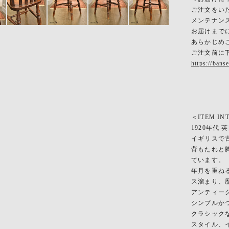
ご注文をい
メンテナン
お届けまで
あらかじめ
ご注文前に
https://bans
＜ITEM IN
1920年代
イギリスで
背もたれと
ています。
年月を重ね
ス溜まり、
アンティー
シンプルか
クラシック
スタイル、