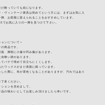
。
だけ飾っていても絵になります。
ク・ヴィンテージ家具は初めてという方には、まずはお気に入
一脚、お部屋に迎えられることをおすすめしています。
NSEでお気に入りの一脚を見つけて下さい。
ションについて＞
クの商品です。
座面、脚部に小傷や凹み傷があります。
に虫喰い跡があります。
してパテで埋めて目立ちにくくします。
れたワックスがまだ表面に残っています。
をした際に、布が茶色くなることがありますが、汚れではあり
ご了承ください。
ィションを含めまして、
ク品の味わいとしてお楽しみ頂けましたら幸いです。