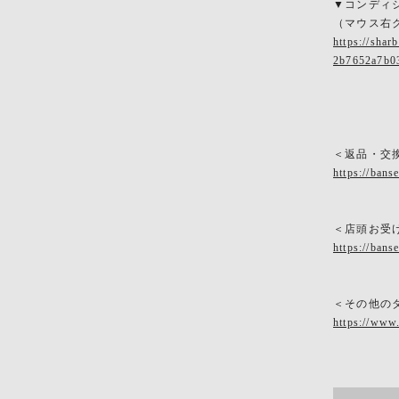
▼コンディ
（マウス右
https://sha
2b7652a7b0
＜返品・交
https://bans
＜店頭お受
https://bans
＜その他の
https://www