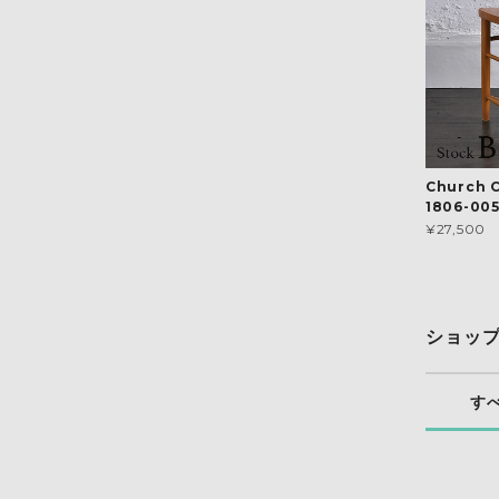
Church 
1806-00
¥27,500
ショッ
す