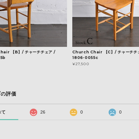
Chair 【B】/ チャーチチェア /
Church Chair 【C】/ チャーチチ
55b
1806-0055c
¥27,500
プの評価
べて
26
0
0