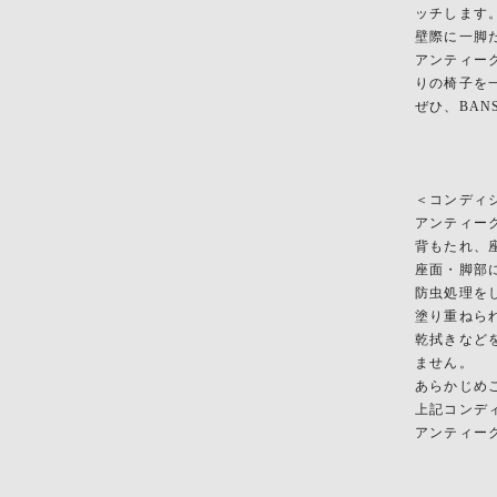
ッチします
壁際に一脚
アンティー
りの椅子を
ぜひ、BA
＜コンディ
アンティー
背もたれ、
座面・脚部
防虫処理を
塗り重ねら
乾拭きなど
ません。
あらかじめ
上記コンデ
アンティー