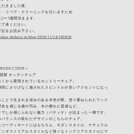
ただきました後、
ス・リペア・クリーニングを行いますため
に2〜3週間頂きます。
ご了承ください。
下記をお読み下さい。
eshop.thebase.in/blog/2018/11/24/180028
TRODUCTION＞
 英国製 キッチンチェア
古くから愛用されているカントリーチェア。
脚部にさりげなく施されたスピンドルが良いアクセントになっ
ることで生まれる深みのある木色や艶、塗り重ねられたワック
歴史を感じる傷や凹み、木の擦れた質感など。
クでしか感じられない魅力（パティナ）が詰まった一脚です。
つバランスの取れたデザインのこちらのチェア。
なコーディネートにはもちろん、モダンスタイル、ナチュラル
インダストリアルスタイルなど様々なインテリアスタイルにマ