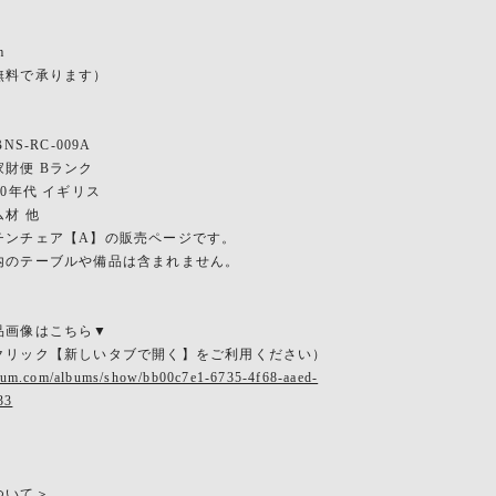
m
無料で承ります）
NS-RC-009A
財便 Bランク
20年代 イギリス
材 他
チンチェア【A】の販売ページです。
テーブルや備品は含まれません。
品画像はこちら▼
クリック【新しいタブで開く】をご利用ください）
rbum.com/albums/show/bb00c7e1-6735-4f68-aaed-
33
ついて＞