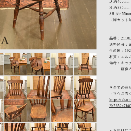
D 約465mm
H 約885mm
SH 約455m
（脚カット
品番：2110B
送料区分：家
生産国：19
材質：エルム
備考：キッ
画像内の
▼全ての商
（マウス右
https://sha
2b7652a7b0
＜お届けに