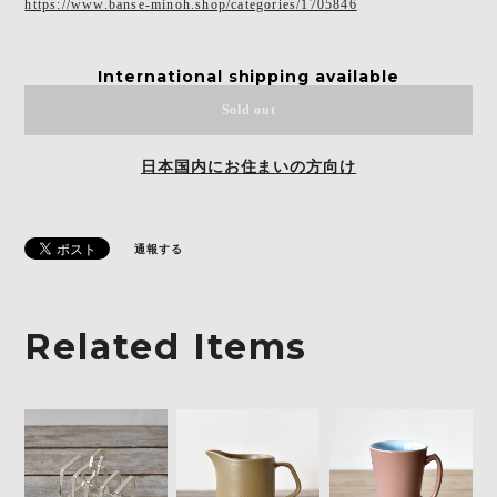
https://www.banse-minoh.shop/categories/1705846
International shipping available
Sold out
日本国内にお住まいの方向け
通報する
Related Items