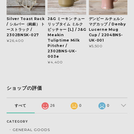
Silver Toast Rack
J&G ミーキン チュー
デンビー ルチェルン
/ シルバー（純銀） ト
リップタイム ミルク
マグカップ / Denby
ーストラック /
ピッチャー [L] / J&G
Lucerne Mug
2302BNSK-027
Meakin
Cup / 2204BNS-
Tuliptime Milk
UK-001
¥26,400
Pitcher /
¥5,500
2302BNS-UK-
003e
¥4,400
ショップの評価
すべて
26
0
0
CATEGORY
GENERAL GOODS