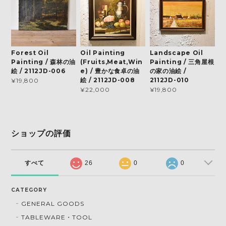
Forest Oil
Oil Painting
Landscape Oil
Painting / 森林の油
(Fruits,Meat,Win
Painting / 三角屋根
絵 / 2112JD-006
e) / 豊かな食卓の油
の家の油絵 /
絵 / 2112JD-008
2112JD-010
¥19,800
¥22,000
¥19,800
ショップの評価
すべて
26
0
0
CATEGORY
GENERAL GOODS
TABLEWARE・TOOL