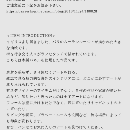
ご注文前に下記をお読み下さい。
https://banseshop.thebase.in/blog/2018/11/24/180028
＜ITEM INTRODUCTION＞
イギリスより届きました、パリのムーランルージュが描かれた大き
な油絵です。
街を行き交う人々がラフなタッチで描かれています。
こちらは木製パネルを使用した作品です。
肩肘を張らず、さり気なくアートを飾る。
雑誌で見る魅力的な海外のインテリアには、どこかに必ずアートが
取り入れられています。
有名デザイナーのアイテムだけでなく、自作の作品や家族が描いた
絵など、飾りたいと思ったものは全てアートになります。
フレームは壁に掛けるだけでなく、床に置いたりキャビネットの上
に置いたり。
リビングや寝室、プラベートルームや玄関など、飾る場所によって
も印象が変わります。
ぜひ、バンセでお気に入りのアートを見つけてください。