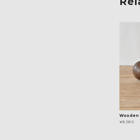
Rel
Wooden 
¥8,580