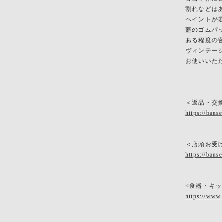
割れなどは
ペイントが
蓋のゴムパ
ある程度の
ヴィンテー
お使いいた
＜返品・交
https://bans
＜店頭お受
https://bans
<食器・キ
https://www