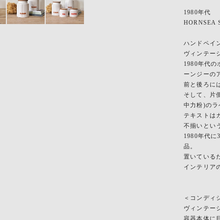
1980年代
HORNSEA St
ハンドペイ
ヴィンテー
1980年
ーンジーの
前と後ろには
そして、片側
中力粉)の
テキストは
不揃いとい
1980年
品。
置いている
インテリア
＜コンディ
ヴィンテー
容器本体に