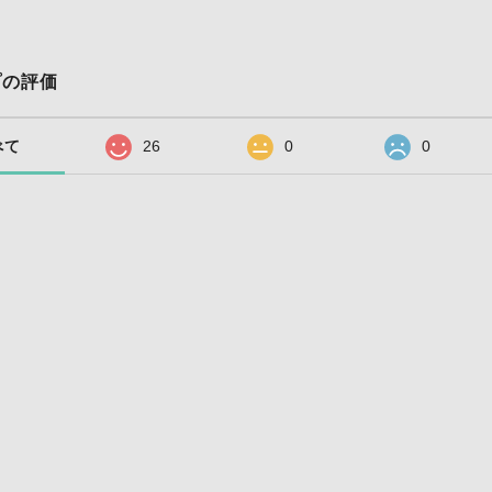
プの評価
べて
26
0
0