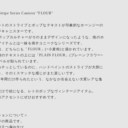
ripe Series Canister "FLOUR"
ントのストライプとポップなテキストが印象的なホーンジーの
ジキャニスターです。
代のポップカルチャーがそのままデザインになったような、他のホ
アイテムとは一線を画すユニークなシリーズです。
、どちらにも「FLOUR」(=小麦粉)と描かれています。
のテキストの上には「PLAIN FLOUR」(プレーンフラワー=
ラベルが貼られています。
カチっとしているのに、ハンドペイントのストライプが大胆に
う、そのミスマッチな感じがまた楽しいです。
代に3年間だけ作られたという、なかなか出会えない大変レアな逸
だけで絵になる、レトロポップなヴィンテージアイテム。
のアクセントにぜひおすすめです。
ションについて＞
ジの商品です。
目立つ傷や欠け、