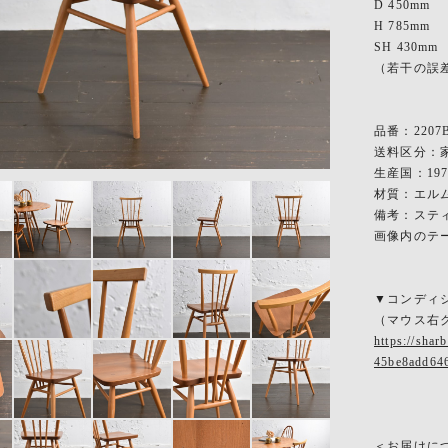
D 450mm
H 785mm
SH 430mm
（若干の誤
品番：2207B
送料区分：家
生産国：19
材質：エルム
備考：ステ
画像内のテ
▼コンディ
（マウス右
https://sha
45be8add64
＜お届けに