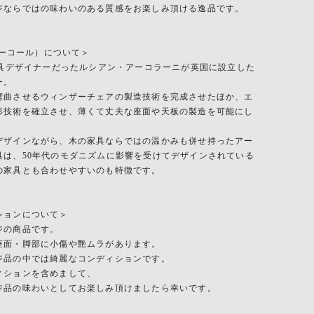
ジならではの味わいのある質感をお楽しみ頂ける逸品です。
（アーコール）について＞
、家具デザイナーだったルシアン・アーコラーニが英国に設立した
ー。
湾曲させるウィンザーチェアの製造技術を完成させたほか、エ
形技術を確立させ、薄くて丈夫な座面や天板の製造を可能にし
デザインながら、木の家具ならではの温かみも併せ持ったアー
具は、50年代のモダニズムに影響を受けてデザインされている
の家具とも合わせやすいのも特徴です。
ションについて＞
ジの商品です。
座面・脚部に小傷や艶ムラがあります。
ジ品の中では綺麗なコンディションです。
ィションを含めまして、
ジ品の味わいとしてお楽しみ頂けましたら幸いです。