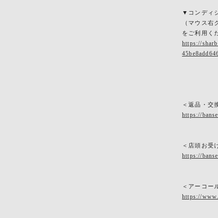
▼コンディ
（マウス右
をご利用く
https://sha
45be8add64
＜返品・交
https://bans
＜店頭お受
https://bans
＜アーコー
https://www