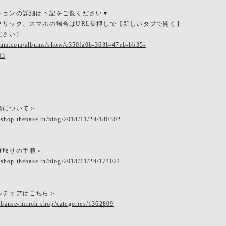
ションの詳細は下記をご覧ください▼
クリック、スマホの場合はURL長押しで【新しいタブで開く】
ださい）
rbum.com/albums/show/c350fa0b-363b-47eb-bb35-
63
換について＞
eshop.thebase.in/blog/2018/11/24/180302
け取りの手順＞
eshop.thebase.in/blog/2018/11/24/174021
ルチェアはこちら＞
.banse-minoh.shop/categories/1362809