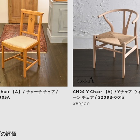
Chair 【A】 / チャーチ チェア /
CH24 Y Chair 【A】/ Yチェア 
005A
ーン チェア / 2209B-001a
¥89,100
プの評価