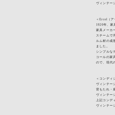
ヴィンテー
＜Ercol
1920年
家具メーカ
スチームで
ルム材の成
ました。
シンプルな
コールの家
ので、現代
＜コンディ
ヴィンテー
背もたれ・
ヴィンテー
上記コンデ
ヴィンテー