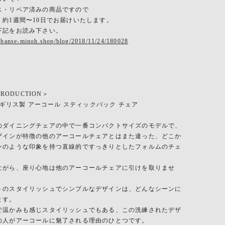
ス・リペア済みの商品ですので
、約1週間〜10日でお届けいたします。
下記をお読み下さい。
.banse-minoh.shop/blog/2018/11/24/180028
TRODUCTION＞
 イギリス製 アーコール スティックバック チェア
のダイニングチェアの中で一番コンパクトサイズのモデルで、
ザインが特徴の他のアーコールチェアとはまた違った、どこか
ンのような印象を持つ直線的ですっきりとしたフォルムのチェ
ながら、座り心地は他のアーコールチェアに引けを取りませ
トのスタイリッシュでシンプルなデザインは、どんなシーンに
ます。
で温かみも感じスタイリッシュでもある、この洗練されたデザ
の人がアーコールに魅了される理由のひとつです。