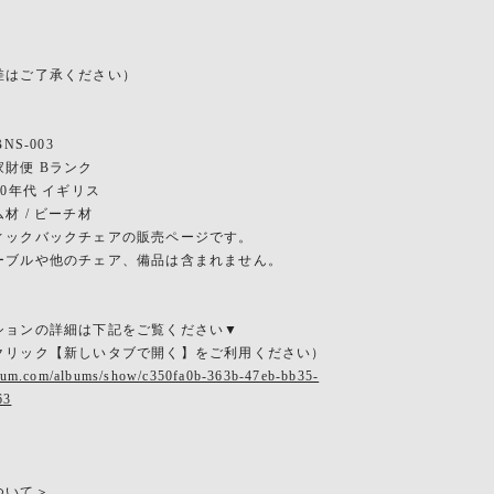
差はご了承ください）
NS-003
財便 Bランク
70年代 イギリス
材 / ビーチ材
ィックバックチェアの販売ページです。
ーブルや他のチェア、備品は含まれません。
ションの詳細は下記をご覧ください▼
クリック【新しいタブで開く】をご利用ください）
rbum.com/albums/show/c350fa0b-363b-47eb-bb35-
63
ついて＞