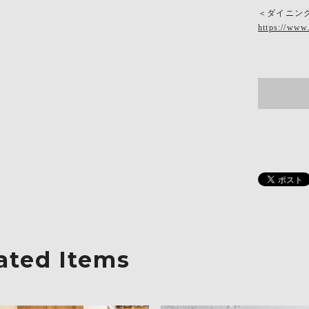
＜ダイニン
https://www
ated Items