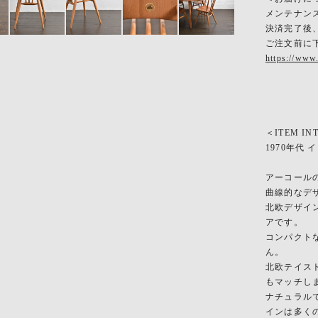
メンテナン
決済完了後
ご注文前に
https://www
＜ITEM IN
1970年代
アーコール
曲線的なデ
北欧デザイ
アです。
コンパクト
ん。
北欧テイス
もマッチし
ナチュラル
インは多く