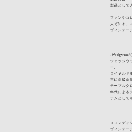
製品として
ファンやコ
人ぞ知る、
ヴィンテー
-Wedgwo
ウェッジウ
ー。
ロイヤルド
主に高級食
テーブルク
年代による
テムとして
＜コンディ
ヴィンテー