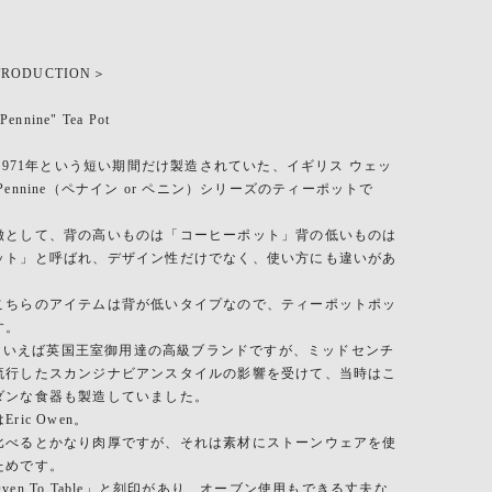
TRODUCTION＞
ennine" Tea Pot
ら1971年という短い期間だけ製造されていた、イギリス ウェッ
Pennine（ペナイン or ペニン）シリーズのティーポットで
徴として、背の高いものは「コーヒーポット」背の低いものは
ット」と呼ばれ、デザイン性だけでなく、使い方にも違いがあ
こちらのアイテムは背が低いタイプなので、ティーポットポッ
す。
odといえば英国王室御用達の高級ブランドですが、ミッドセンチ
流行したスカンジナビアンスタイルの影響を受けて、当時はこ
ダンな食器も製造していました。
ric Owen。
比べるとかなり肉厚ですが、それは素材にストーンウェアを使
ためです。
ven To Table」と刻印があり、オーブン使用もできる丈夫な