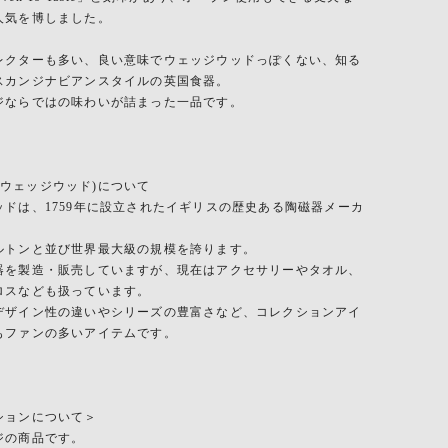
人気を博しました。
レクターも多い、良い意味でウェッジウッドっぽくない、知る
スカンジナビアンスタイルの英国食器。
ジならではの味わいが詰まった一品です。
od(ウェッジウッド)について
ッドは、1759年に設立されたイギリスの歴史ある陶磁器メーカ
ルトンと並び世界最大級の規模を誇ります。
器を製造・販売していますが、現在はアクセサリーやタオル、
ロスなども扱っています。
デザイン性の違いやシリーズの豊富さなど、コレクションアイ
もファンの多いアイテムです。
ションについて＞
ジの商品です。