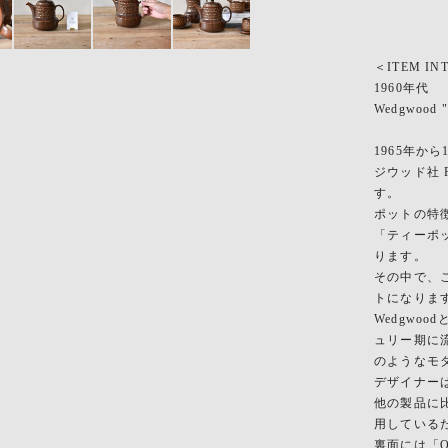
＜ITEM IN
1960年代
Wedgwood "P
1965年か
ジウッド社 
す。
ポットの特
「ティーポ
ります。
その中で、
トになりま
Wedgwo
ュリー期に
のようなモ
デザイナーはE
他の製品に
用している
裏面には「O