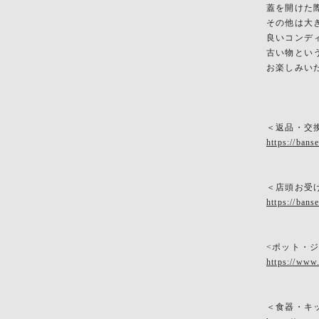
蓋を開けた
その他は大
良いコンデ
古い物とい
お楽しみい
＜返品・交
https://bans
＜店頭お受
https://bans
<ポット・
https://www
＜食器・キ