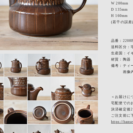
W 200mm
D 135mm
H 160mm
(若干の誤差
品番：2208B
送料区分：宅
生産国：イギ
材質：陶器
備考：ティ
画像内の
＜お届けに
宅配便での
決済確定後
ご注文前に
https://bans