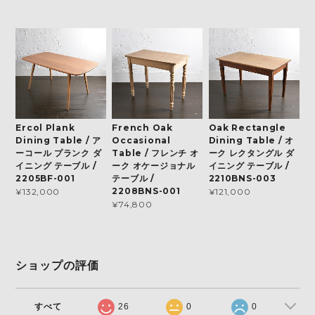
Ercol Plank
French Oak
Oak Rectangle
Dining Table / ア
Occasional
Dining Table / オ
ーコール プランク ダ
Table / フレンチ オ
ーク レクタングル ダ
イニング テーブル /
ーク オケージョナル
イニング テーブル /
2205BF-001
テーブル /
2210BNS-003
2208BNS-001
¥132,000
¥121,000
¥74,800
ショップの評価
すべて
26
0
0